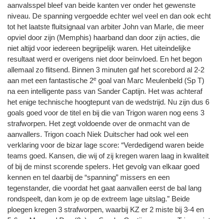
aanvalsspel bleef van beide kanten ver onder het gewenste
niveau. De spanning vergoedde echter wel veel en dan ook echt
tot het laatste fluitsignaal van arbiter John van Marle, die meer
opviel door zijn (Memphis) haarband dan door zijn acties, die
niet altijd voor iedereen begrijpelijk waren. Het uiteindelijke
resultaat werd er overigens niet door beïnvloed. En het begon
allemaal zo flitsend. Binnen 3 minuten gaf het scorebord al 2-2
e
aan met een fantastische 2
goal van Marc Meulenbeld (Sp T)
na een intelligente pass van Sander Captijn. Het was achteraf
het enige technische hoogtepunt van de wedstrijd. Nu zijn dus 6
goals goed voor de titel en bij die van Trigon waren nog eens 3
strafworpen. Het zegt voldoende over de onmacht van de
aanvallers. Trigon coach Niek Duitscher had ook wel een
verklaring voor de bizar lage score: “Verdedigend waren beide
teams goed. Kansen, die wij of zij kregen waren laag in kwaliteit
of bij de minst scorende spelers. Het gevolg van elkaar goed
kennen en tel daarbij de “spanning” missers en een
tegenstander, die voordat het gaat aanvallen eerst de bal lang
rondspeelt, dan kom je op de extreem lage uitslag.” Beide
ploegen kregen 3 strafworpen, waarbij KZ er 2 miste bij 3-4 en