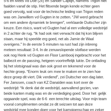
5-6 en Mees vd Doe (2x) en Sander Captijn, namens Trigon niet
faalden vanaf de stip. Het flitsende begin kende echter geen
goed vervolg, wat voor de technische leiding van Trigon reden
was om Janwillem vd Gugten in te zetten. “JW werd gebracht
om een andere dynamiek te brengen”, verklaarde Duitscher zijn
keuze. Een risico, want vd Gugten had al een volledige wedstrijd
in 2 achter de rug. “Ik had ook niet verwacht dat hij kon blijven
staan, maar hij speelde erg goed, net als Jamie de Waal
overigens.” In de eerste 5 minuten na rust had zijn inbreng
meteen resultaat: 3-4. In de zenuwslopende slotfase werden
ook nog Henk vd Gugten en Floor Lambooij ingebracht voor het
balbezit en de passing, hetgeen voortreffelijk lukte. De ontlading
bij het slotsignaal was dan ook groot en tekenend voor de
hechte groep. “Enorm leuk om mee te maken en te zien hoe
deze groep dit viert. Dik verdiend”, zei Duitscher een dag later.
Fer Janssen, coach van KZ Danaïden was kort over de
wedstrijd: “Ik denk dat de wedstrijd, aanvallend gezien, van
beide kanten matig was en de verdediging goed. Door het gelijk
opgaande spel, was de 6-6 een terechte uitslag. Voor mijn team
vooral complimenten omdat ze dit seizoen tot aan deze
wedstrijd mee konden doen voor het kampioenschap en zeker