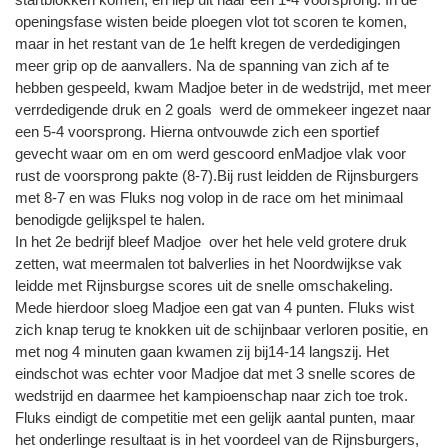
openingsfase wisten beide ploegen vlot tot scoren te komen,
maar in het restant van de 1e helft kregen de verdedigingen
meer grip op de aanvallers. Na de spanning van zich af te
hebben gespeeld, kwam Madjoe beter in de wedstrijd, met meer
verrdedigende druk en 2 goals werd de ommekeer ingezet naar
een 5-4 voorsprong. Hierna ontvouwde zich een sportief
gevecht waar om en om werd gescoord enMadjoe vlak voor
rust de voorsprong pakte (8-7).Bij rust leidden de Rijnsburgers
met 8-7 en was Fluks nog volop in de race om het minimaal
benodigde gelijkspel te halen.
In het 2e bedrijf bleef Madjoe over het hele veld grotere druk
zetten, wat meermalen tot balverlies in het Noordwijkse vak
leidde met Rijnsburgse scores uit de snelle omschakeling.
Mede hierdoor sloeg Madjoe een gat van 4 punten. Fluks wist
zich knap terug te knokken uit de schijnbaar verloren positie, en
met nog 4 minuten gaan kwamen zij bij14-14 langszij. Het
eindschot was echter voor Madjoe dat met 3 snelle scores de
wedstrijd en daarmee het kampioenschap naar zich toe trok.
Fluks eindigt de competitie met een gelijk aantal punten, maar
het onderlinge resultaat is in het voordeel van de Rijnsburgers,