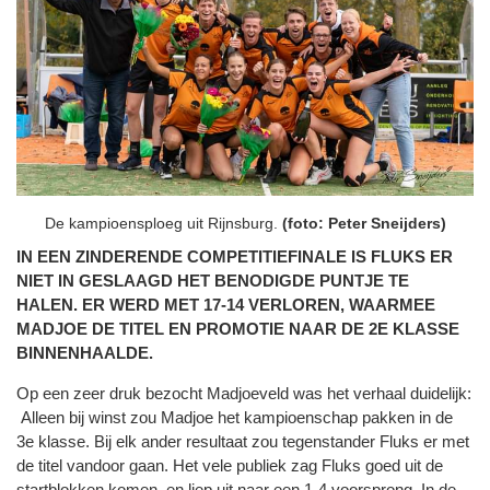
De kampioensploeg uit Rijnsburg.
(foto: Peter Sneijders)
IN EEN ZINDERENDE COMPETITIEFINALE IS FLUKS ER
NIET IN GESLAAGD HET BENODIGDE PUNTJE TE
HALEN. ER WERD MET 17-14 VERLOREN, WAARMEE
MADJOE DE TITEL EN PROMOTIE NAAR DE 2E KLASSE
BINNENHAALDE.
Op een zeer druk bezocht Madjoeveld was het verhaal duidelijk:
Alleen bij winst zou Madjoe het kampioenschap pakken in de
3e klasse. Bij elk ander resultaat zou tegenstander Fluks er met
de titel vandoor gaan. Het vele publiek zag Fluks goed uit de
startblokken komen, en liep uit naar een 1-4 voorsprong. In de