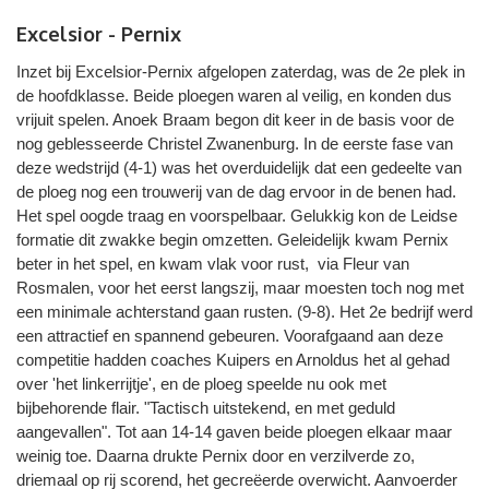
Excelsior - Pernix
Inzet bij Excelsior-Pernix afgelopen zaterdag, was de 2e plek in
de hoofdklasse. Beide ploegen waren al veilig, en konden dus
vrijuit spelen. Anoek Braam begon dit keer in de basis voor de
nog geblesseerde Christel Zwanenburg. In de eerste fase van
deze wedstrijd (4-1) was het overduidelijk dat een gedeelte van
de ploeg nog een trouwerij van de dag ervoor in de benen had.
Het spel oogde traag en voorspelbaar. Gelukkig kon de Leidse
formatie dit zwakke begin omzetten. Geleidelijk kwam Pernix
beter in het spel, en kwam vlak voor rust, via Fleur van
Rosmalen, voor het eerst langszij, maar moesten toch nog met
een minimale achterstand gaan rusten. (9-8). Het 2e bedrijf werd
een attractief en spannend gebeuren. Voorafgaand aan deze
competitie hadden coaches Kuipers en Arnoldus het al gehad
over 'het linkerrijtje', en de ploeg speelde nu ook met
bijbehorende flair. "Tactisch uitstekend, en met geduld
aangevallen". Tot aan 14-14 gaven beide ploegen elkaar maar
weinig toe. Daarna drukte Pernix door en verzilverde zo,
driemaal op rij scorend, het gecreëerde overwicht. Aanvoerder