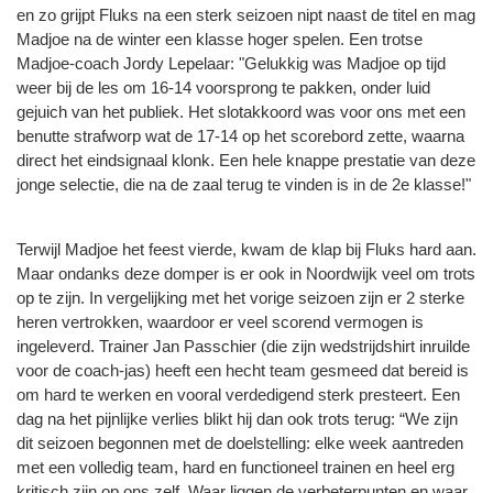
en zo grijpt Fluks na een sterk seizoen nipt naast de titel en mag
Madjoe na de winter een klasse hoger spelen. Een trotse
Madjoe-coach Jordy Lepelaar: "Gelukkig was Madjoe op tijd
weer bij de les om 16-14 voorsprong te pakken, onder luid
gejuich van het publiek. Het slotakkoord was voor ons met een
benutte strafworp wat de 17-14 op het scorebord zette, waarna
direct het eindsignaal klonk. Een hele knappe prestatie van deze
jonge selectie, die na de zaal terug te vinden is in de 2e klasse!"
Terwijl Madjoe het feest vierde, kwam de klap bij Fluks hard aan.
Maar ondanks deze domper is er ook in Noordwijk veel om trots
op te zijn. In vergelijking met het vorige seizoen zijn er 2 sterke
heren vertrokken, waardoor er veel scorend vermogen is
ingeleverd. Trainer Jan Passchier (die zijn wedstrijdshirt inruilde
voor de coach-jas) heeft een hecht team gesmeed dat bereid is
om hard te werken en vooral verdedigend sterk presteert. Een
dag na het pijnlijke verlies blikt hij dan ook trots terug: “We zijn
dit seizoen begonnen met de doelstelling: elke week aantreden
met een volledig team, hard en functioneel trainen en heel erg
kritisch zijn op ons zelf. Waar liggen de verbeterpunten en waar