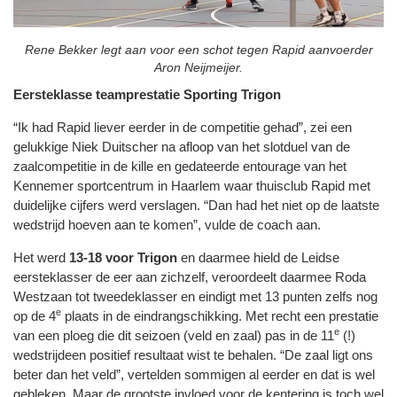
Rene Bekker legt aan voor een schot tegen Rapid aanvoerder
Aron Neijmeijer.
Eersteklasse teamprestatie Sporting Trigon
“Ik had Rapid liever eerder in de competitie gehad”, zei een
gelukkige Niek Duitscher na afloop van het slotduel van de
zaalcompetitie in de kille en gedateerde entourage van het
Kennemer sportcentrum in Haarlem waar thuisclub Rapid met
duidelijke cijfers werd verslagen. “Dan had het niet op de laatste
wedstrijd hoeven aan te komen”, vulde de coach aan.
Het werd
13-18 voor Trigon
en daarmee hield de Leidse
eersteklasser de eer aan zichzelf, veroordeelt daarmee Roda
Westzaan tot tweedeklasser en eindigt met 13 punten zelfs nog
e
op de 4
plaats in de eindrangschikking. Met recht een prestatie
e
van een ploeg die dit seizoen (veld en zaal) pas in de 11
(!)
wedstrijdeen positief resultaat wist te behalen. “De zaal ligt ons
beter dan het veld”, vertelden sommigen al eerder en dat is wel
gebleken. Maar de grootste invloed voor de kentering is toch wel