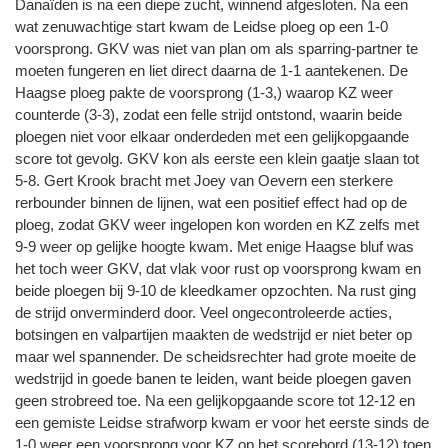
Danaïden is na een diepe zucht, winnend afgesloten. Na een
wat zenuwachtige start kwam de Leidse ploeg op een 1-0
voorsprong. GKV was niet van plan om als sparring-partner te
moeten fungeren en liet direct daarna de 1-1 aantekenen. De
Haagse ploeg pakte de voorsprong (1-3,) waarop KZ weer
counterde (3-3), zodat een felle strijd ontstond, waarin beide
ploegen niet voor elkaar onderdeden met een gelijkopgaande
score tot gevolg. GKV kon als eerste een klein gaatje slaan tot
5-8. Gert Krook bracht met Joey van Oevern een sterkere
rerbounder binnen de lijnen, wat een positief effect had op de
ploeg, zodat GKV weer ingelopen kon worden en KZ zelfs met
9-9 weer op gelijke hoogte kwam. Met enige Haagse bluf was
het toch weer GKV, dat vlak voor rust op voorsprong kwam en
beide ploegen bij 9-10 de kleedkamer opzochten. Na rust ging
de strijd onverminderd door. Veel ongecontroleerde acties,
botsingen en valpartijen maakten de wedstrijd er niet beter op
maar wel spannender. De scheidsrechter had grote moeite de
wedstrijd in goede banen te leiden, want beide ploegen gaven
geen strobreed toe. Na een gelijkopgaande score tot 12-12 en
een gemiste Leidse strafworp kwam er voor het eerste sinds de
1-0 weer een voorsprong voor KZ op het scorebord (13-12) toen