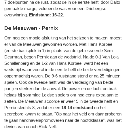
7 doelpunten na de rust, zodat de in de eerste helft, door Dalto
gemaakte marge, voldoende was voor een Driebergse
overwinning.
Eindstand: 16-22.
De Meeuwen - Pernix
Om nog een mooie afsluiting van het seizoen te maken, moest
er van de Meeuwen gewonnen worden. Met Hans Korbee
(eerste basisplek in 1) in plaats van de geblesseerde Sem
Deurman, begon Pernix aan de wedstrijd. Na de 0-1 Van Lola
Schallenberg en de 1-2 van Hans Korbee, werd het een
wedstrijd waar vooral in de eerste helft de beide verdedigingen
oppermachtig waren. De 9-6 ruststand stond er na 25 minuten
spelen. Ook de tweede helft was de verdediging van beide
partijen sterker dan de aanval. De power en de lucht ontbrak
helaas bij sommige Leidse spelers om nog eens extra aan te
zetten. De Meeuwen scoorde er weer 9 in de tweede helft en
Pernix slechts 8, zodat er een
18-14 eindstand
op het
scorebord kwam te staan. "Op naar het veld om daar proberen
te gaan handhaven/promoveren naar de hoofdklasse", was het
devies van coach Rick Nell.