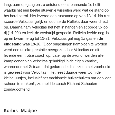
langzaam op gang en zo ontstond een spannende 1e helft
waarbij het een beetje stuivertje wisselen werd wat de stand op
het bord betrof. Het leverde een ruststand op van 13-14. Na rust
scoorde Velocitas gelijk en counterde Refleks daar weer direct
op. Daarna nam Velocitas het heft in handen en scoorde 5x op
rij (14-20 ) en leek de wedstrijd gespeeld. Refleks leefde nog 1x
op en kwam terug tot 19-21, Velocitas gaf nog 1x gas en
de
eindstand was 19-26
. "Door ongeslagen kampioen te worden
werd een unieke prestatie neergezet door Velocitas en dit
leverde een trotse coach op. Later op de avond, werden alle
kampioenen van Velocitas gehuldigd in de eigen kantine,
waaronder het G-team, dat gedurende dit seizoen het voorbeeld
is geweest voor Velocitas . Het feest duurde weer tot in de
kleine uurtjes, inclusief het traditionele buikschuiven om de vloer
schoon te maken!", zo meldde coach Richard Schouten
zondagochtend.
Korbis- Madjoe