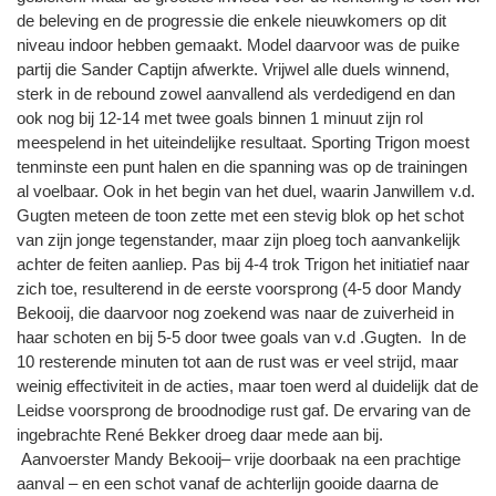
de beleving en de progressie die enkele nieuwkomers op dit
niveau indoor hebben gemaakt. Model daarvoor was de puike
partij die Sander Captijn afwerkte. Vrijwel alle duels winnend,
sterk in de rebound zowel aanvallend als verdedigend en dan
ook nog bij 12-14 met twee goals binnen 1 minuut zijn rol
meespelend in het uiteindelijke resultaat. Sporting Trigon moest
tenminste een punt halen en die spanning was op de trainingen
al voelbaar. Ook in het begin van het duel, waarin Janwillem v.d.
Gugten meteen de toon zette met een stevig blok op het schot
van zijn jonge tegenstander, maar zijn ploeg toch aanvankelijk
achter de feiten aanliep. Pas bij 4-4 trok Trigon het initiatief naar
zich toe, resulterend in de eerste voorsprong (4-5 door Mandy
Bekooij, die daarvoor nog zoekend was naar de zuiverheid in
haar schoten en bij 5-5 door twee goals van v.d .Gugten. In de
10 resterende minuten tot aan de rust was er veel strijd, maar
weinig effectiviteit in de acties, maar toen werd al duidelijk dat de
Leidse voorsprong de broodnodige rust gaf. De ervaring van de
ingebrachte René Bekker droeg daar mede aan bij.
Aanvoerster Mandy Bekooij– vrije doorbaak na een prachtige
aanval – en een schot vanaf de achterlijn gooide daarna de