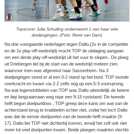
Topscorer Julia Schuiling onderneemt 1 van haar vele
doelpogingen. (Foto: René van Dam)
Na drie voorgaande nederlagen tegen Dalto,(2x in de competitie
en de 1e play-off-wedstrijd) mocht TOP de uitdaging aangaan
om een derde play-off-wedstrijd uit het vuur te slepen.. De ploeg
uit Driebergen liet bij de start van de wedstrijd meteen zien
waarvoor men was afgereisd naar Sassenheim. Na 3
doelpogingen stond er al een 0-2 stand op het bord. TOP toonde
veerkracht en kwam via 2-2 zelfs nog op een.5-3 voorsprong.
Na wat tegenstribbelen van TOP was Dalto uiteindelijk de betere
en liep langzaamaan weg naar een 9-15 ruststand. De tweede
helft begon doelpuntloos , TOP greep deze kans om wat van de
achterstand terug te knabbelen echter niet, zodat het toch Dalto
was dat de eerste doelpunten van de tweede helft maakte (9-
17). Dalto liet TOP niet dichterbij komen, terwijl het zelf ook niet
meer tot veel doelpunten kwam. Beide ploegen maakten slechts