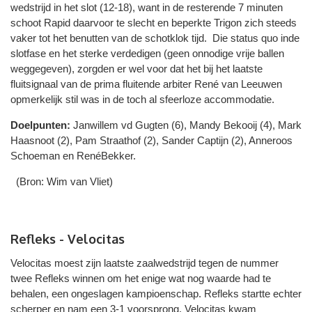
wedstrijd in het slot (12-18), want in de resterende 7 minuten
schoot Rapid daarvoor te slecht en beperkte Trigon zich steeds
vaker tot het benutten van de schotklok tijd. Die status quo inde
slotfase en het sterke verdedigen (geen onnodige vrije ballen
weggegeven), zorgden er wel voor dat het bij het laatste
fluitsignaal van de prima fluitende arbiter René van Leeuwen
opmerkelijk stil was in de toch al sfeerloze accommodatie.
Doelpunten:
Janwillem vd Gugten (6), Mandy Bekooij (4), Mark
Haasnoot (2), Pam Straathof (2), Sander Captijn (2), Anneroos
Schoeman en RenéBekker.
(Bron: Wim van Vliet)
Refleks - Velocitas
Velocitas moest zijn laatste zaalwedstrijd tegen de nummer
twee Refleks winnen om het enige wat nog waarde had te
behalen, een ongeslagen kampioenschap. Refleks startte echter
scherper en nam een 3-1 voorsprong. Velocitas kwam