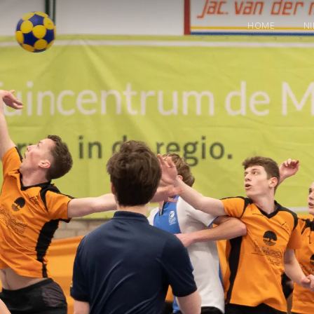
HOME
N