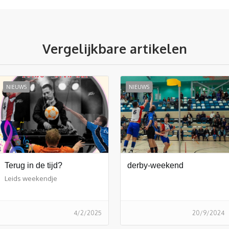
Vergelijkbare artikelen
NIEUWS
NIEUWS
Terug in de tijd?
derby-weekend
Leids weekendje
4/2/2025
20/9/2024