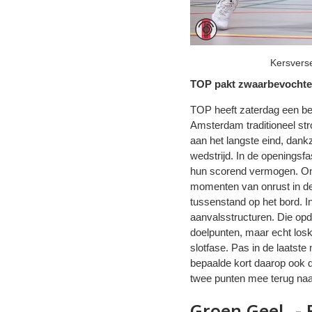
Kersverse
TOP pakt zwaarbevochte
TOP heeft zaterdag een bel
Amsterdam traditioneel stro
aan het langste eind, dank
wedstrijd. In de openingsf
hun scorend vermogen. Onda
momenten van onrust in de 
tussenstand op het bord. I
aanvalsstructuren. Die opd
doelpunten, maar echt losk
slotfase. Pas in de laatste
bepaalde kort daarop ook 
twee punten mee terug na
Groen Geel - 