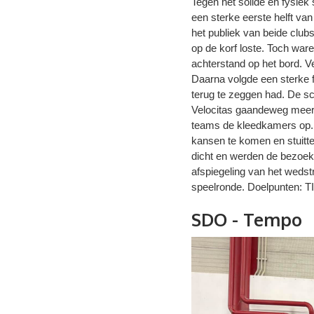
Tegen het solide en fysiek
een sterke eerste helft van
het publiek van beide clu
op de korf loste. Toch ware
achterstand op het bord. 
Daarna volgde een sterke fas
terug te zeggen had. De sch
Velocitas gaandeweg meer g
teams de kleedkamers op. N
kansen te komen en stuitte
dicht en werden de bezoek
afspiegeling van het wedstr
speelronde. Doelpunten: T
SDO - Tempo