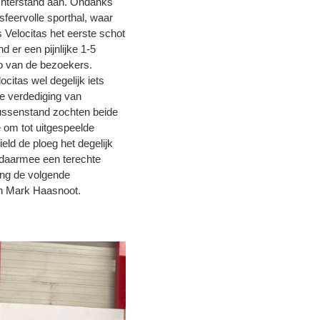
achterstand aan. Ondanks
sfeervolle sporthal, waar
Velocitas het eerste schot
 er een pijnlijke 1-5
o van de bezoekers.
ocitas wel degelijk iets
de verdediging van
tussenstand zochten beide
 om tot uitgespeelde
ld de ploeg het degelijk
aarmee een terechte
ting de volgende
en Mark Haasnoot.