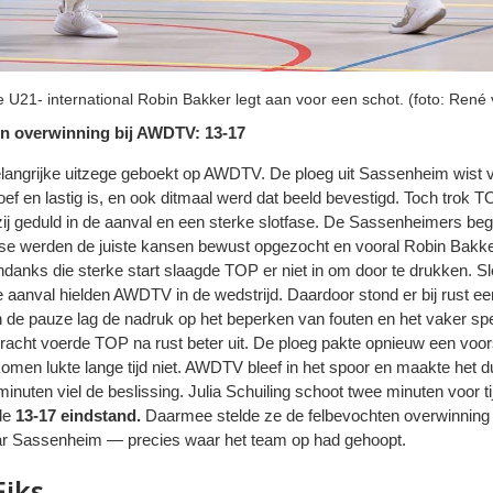
 U21- international Robin Bakker legt aan voor een schot. (foto: Ren
n overwinning bij AWDTV: 13-17
angrijke uitzege geboekt op AWDTV. De ploeg uit Sassenheim wist vo
ef en lastig is, en ook ditmaal werd dat beeld bevestigd. Toch trok T
zij geduld in de aanval en een sterke slotfase. De Sassenheimers be
ase werden de juiste kansen bewust opgezocht en vooral Robin Bakker 
nks die sterke start slaagde TOP er niet in om door te drukken. Slo
aanval hielden AWDTV in de wedstrijd. Daardoor stond er bij rust een
n de pauze lag de nadruk op het beperken van fouten en het vaker s
racht voerde TOP na rust beter uit. De ploeg pakte opnieuw een voor
omen lukte lange tijd niet. AWDTV bleef in het spoor en maakte het du
 minuten viel de beslissing. Julia Schuiling schoot twee minuten voor t
de
13-17 eindstand.
Daarmee stelde ze de felbevochten overwinning
ar Sassenheim — precies waar het team op had gehoopt.
Fiks