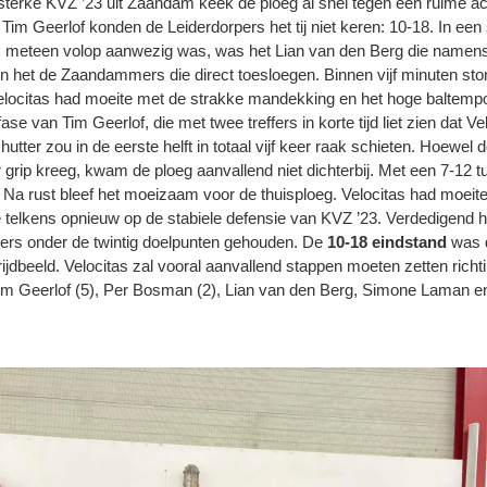
 sterke KVZ ’23 uit Zaandam keek de ploeg al snel tegen een ruime 
 Tim Geerlof konden de Leiderdorpers het tij niet keren: 10-18. In een 
bs meteen volop aanwezig was, was het Lian van den Berg die namens 
n het de Zaandammers die direct toesloegen. Binnen vijf minuten stond
Velocitas had moeite met de strakke mandekking en het hoge baltemp
e van Tim Geerlof, die met twee treffers in korte tijd liet zien dat Vel
utter zou in de eerste helft in totaal vijf keer raak schieten. Hoewel 
rip kreeg, kwam de ploeg aanvallend niet dichterbij. Met een 7-12 
a rust bleef het moeizaam voor de thuisploeg. Velocitas had moeite
 telkens opnieuw op de stabiele defensie van KVZ ’23. Verdedigend hie
ers onder de twintig doelpunten gehouden. De
10-18 eindstand
was d
ijdbeeld. Velocitas zal vooral aanvallend stappen moeten zetten rich
Im Geerlof (5), Per Bosman (2), Lian van den Berg, Simone Laman 