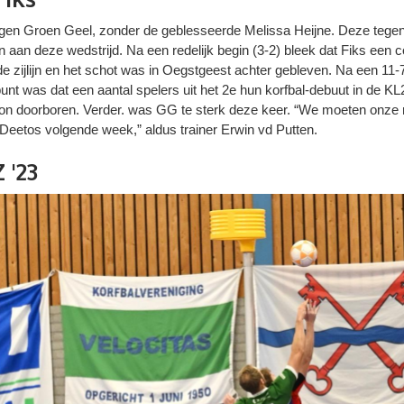
egen Groen Geel, zonder de geblesseerde Melissa Heijne. Deze tegens
an deze wedstrijd. Na een redelijk begin (3-2) bleek dat Fiks een c
de zijlijn en het schot was in Oegstgeest achter gebleven. Na een 11-
punt was dat een aantal spelers uit het 2e hun korfbal-debuut in de
on doorboren. Verder. was GG te sterk deze keer. “We moeten onze 
 Deetos volgende week,” aldus trainer Erwin vd Putten.
 '23