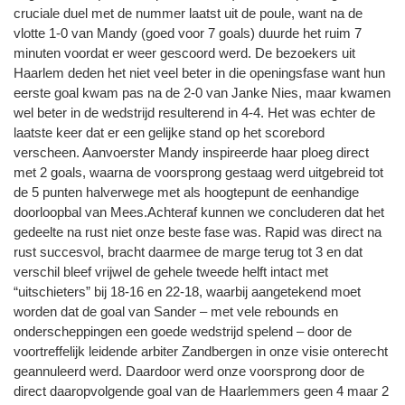
cruciale duel met de nummer laatst uit de poule, want na de
vlotte 1-0 van Mandy (goed voor 7 goals) duurde het ruim 7
minuten voordat er weer gescoord werd. De bezoekers uit
Haarlem deden het niet veel beter in die openingsfase want hun
eerste goal kwam pas na de 2-0 van Janke Nies, maar kwamen
wel beter in de wedstrijd resulterend in 4-4. Het was echter de
laatste keer dat er een gelijke stand op het scorebord
verscheen. Aanvoerster Mandy inspireerde haar ploeg direct
met 2 goals, waarna de voorsprong gestaag werd uitgebreid tot
de 5 punten halverwege met als hoogtepunt de eenhandige
doorloopbal van Mees.Achteraf kunnen we concluderen dat het
gedeelte na rust niet onze beste fase was. Rapid was direct na
rust succesvol, bracht daarmee de marge terug tot 3 en dat
verschil bleef vrijwel de gehele tweede helft intact met
“uitschieters” bij 18-16 en 22-18, waarbij aangetekend moet
worden dat de goal van Sander – met vele rebounds en
onderscheppingen een goede wedstrijd spelend – door de
voortreffelijk leidende arbiter Zandbergen in onze visie onterecht
geannuleerd werd. Daardoor werd onze voorsprong door de
direct daaropvolgende goal van de Haarlemmers geen 4 maar 2