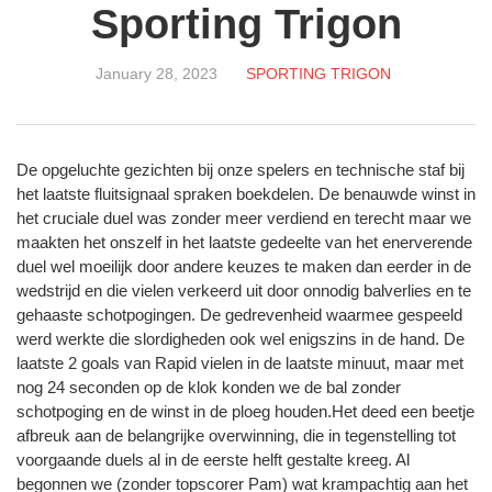
Sporting Trigon
January 28, 2023
SPORTING TRIGON
De opgeluchte gezichten bij onze spelers en technische staf bij
het laatste fluitsignaal spraken boekdelen. De benauwde winst in
het cruciale duel was zonder meer verdiend en terecht maar we
maakten het onszelf in het laatste gedeelte van het enerverende
duel wel moeilijk door andere keuzes te maken dan eerder in de
wedstrijd en die vielen verkeerd uit door onnodig balverlies en te
gehaaste schotpogingen. De gedrevenheid waarmee gespeeld
werd werkte die slordigheden ook wel enigszins in de hand. De
laatste 2 goals van Rapid vielen in de laatste minuut, maar met
nog 24 seconden op de klok konden we de bal zonder
schotpoging en de winst in de ploeg houden.Het deed een beetje
afbreuk aan de belangrijke overwinning, die in tegenstelling tot
voorgaande duels al in de eerste helft gestalte kreeg. Al
begonnen we (zonder topscorer Pam) wat krampachtig aan het